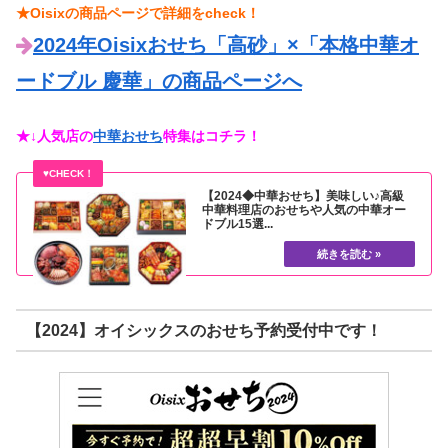
★Oisixの商品ページで詳細をcheck！
2024年Oisixおせち「高砂」×「本格中華オ
ードブル 慶華」の商品ページへ
★↓人気店の
中華おせち
特集はコチラ！
【2024◆中華おせち】美味しい♪高級
中華料理店のおせちや人気の中華オー
ドブル15選...
【2024】オイシックスのおせち予約受付中です！