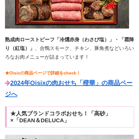
熟成肉ローストビーフ「冷燻赤身（わさび塩）」・「霜降
り（紅塩）」
、合鴨スモーク、チキン、豚角煮などいろい
ろなお肉メニューが詰まっています！
★Oisixの商品ページで詳細をcheck！
2024年Oisixの肉おせち「橙華」の商品ペー
ジへ
★人気ブランドコラボおせち！「高砂」
×「DEAN＆DELUCA」