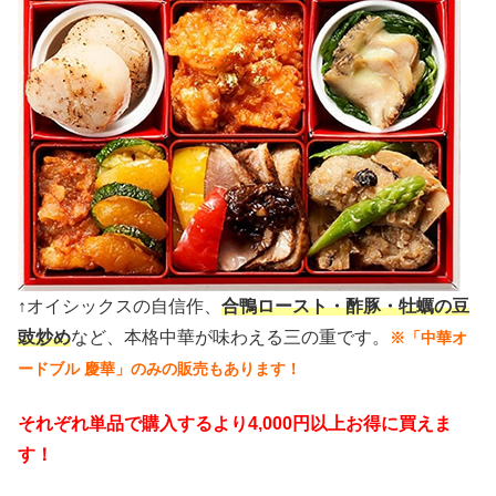
↑オイシックスの自信作、
合鴨ロースト・酢豚・牡蠣の豆
豉炒め
など、本格中華が味わえる三の重です。
※「中華オ
ードブル 慶華」のみの販売もあります！
それぞれ単品で購入するより4,000円以上お得に買えま
す！