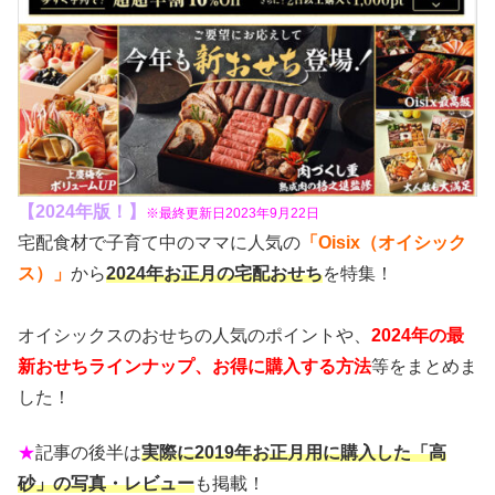
【2024年版！
】
※最終更新日2023年9月22日
宅配食材で子育て中のママに人気の
「Oisix（オイシック
ス）」
から
2024年お正月の宅配おせち
を特集！
オイシックスのおせちの人気のポイントや、
2024年の最
新おせちラインナップ、お得に購入する方法
等をまとめま
した！
★
記事の後半は
実際に2019年お正月用に購入した「高
砂」の写真・レビュー
も掲載！