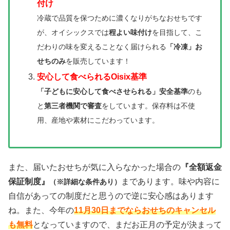
付け
冷蔵で品質を保つために濃くなりがちなおせちです
が、オイシックスでは
程よい味付け
を目指して、こ
だわりの味を変えることなく届けられる
「冷凍」お
せちのみ
を販売しています！
安心して食べられるOisix基準
「子どもに安心して食べさせられる」安全基準
のも
と
第三者機関で審査
をしています。保存料は不使
用、産地や素材にこだわっています。
また、届いたおせちが気に入らなかった場合の
『全額返金
保証制度』
まであります。味や内容に
（※詳細な条件あり）
自信があっての制度だと思うので逆に安心感はあります
ね。また、今年の
11月30日までならおせちのキャンセル
も無料
となっていますので、まだお正月の予定が決まって