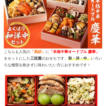
こちらも人気の
「高砂」
に
「本格中華オードブル 慶華」
をセットにした
三段重
のおせちです。
和・洋・中
、
いろい
ろな種類を飽きずに味わいたい方におすすめです！