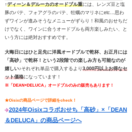
↑
ディーン＆デルーカのオードブル重
には、レンズ豆と塩
豚のパテ、フォアグラのパテ、牡蠣のマリネにetc…思わ
ずワインが進みそうなメニューがずらり！和風のおせちだ
けでなく、ワインに合うオードブルも両方楽しみたい、と
いう方には絶対おすすめです。
大晦日にはひと足先に洋風オードブルで乾杯、お正月には
「高砂」で乾杯！という2段階での楽しみ方も可能なのが
嬉しい♪
それぞれ単品で購入するより
3,000円以上お得なセ
ット価格
になっています！
※「DEAN×DELUCA」オードブルのみの販売もあります！
★Oisixの商品ページで詳細をcheck！
2024年Oisixコラボおせち「高砂」×「DEAN
＆DELUCA」の商品ページへ