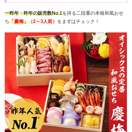
一昨年・昨年の販売数No.1
を誇る二段重の本格和風おせ
ち
「慶梅」
（2～3人前）
をまずはチェック！