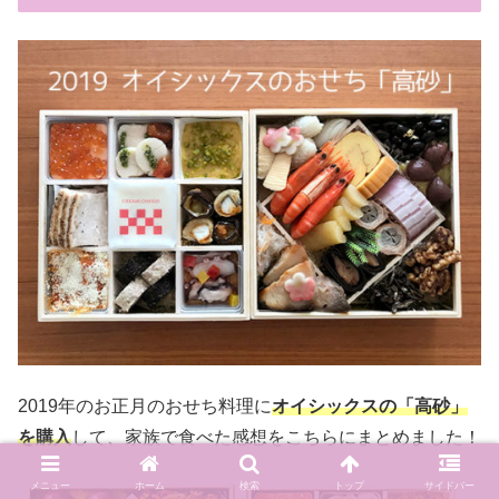
2019年のお正月のおせち料理に
オイシックスの「高砂」
を購入
して、家族で食べた感想をこちらにまとめました！
メニュー
ホーム
検索
トップ
サイドバー