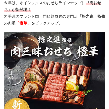
今年は、オイシックスのおせちラインナップに
『肉おせ
ち』が新登場！
岩手県のブランド肉・門崎熟成肉の専門店
「格之進」監修
の肉重
「橙華」
をピックアップ。