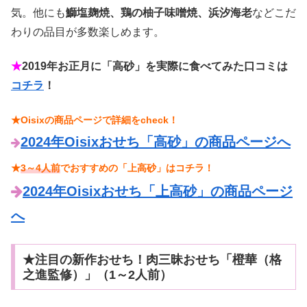
気。他にも
鰤塩麹焼、鶏の柚子味噌焼、浜汐海老
などこだ
わりの品目が多数楽しめます。
★
2019年お正月に「高砂」を実際に食べてみた口コミは
コチラ
！
★Oisixの商品ページで詳細をcheck！
2024年Oisixおせち「高砂」の商品ページへ
★
3～4人前
でおすすめの「上高砂」はコチラ！
2024年Oisixおせち「上高砂」の商品ページ
へ
★注目の新作おせち！肉三昧おせち「橙華（格
之進監修）」（1～2人前）