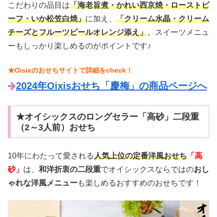
こだわりの品目は
「海老旨煮・かれい西京焼・ローストビ
ーフ・いか松笠白焼」
に加え、
「クリーム水晶・クリーム
チーズとフルーツピールオレンジ添え」
。スイーツメニュ
ーもしっかり楽しめるのがポイントです♪
★Oisixのおせちサイトで詳細をcheck！
2024年Oixisおせち「慶梅」の商品ページへ
★オイシックスのロングセラー「高砂」二段重
（2～3人前）おせち
10年にわたって愛される
人気上位の定番洋風おせち
「高
砂」
は、
和洋折衷の二段重
でオイシックスならではの
おし
ゃれな洋風メニュー
も楽しめるおすすめのおせちです！